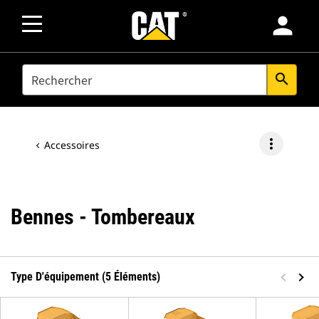
person
SEARCH
search
more_vert
Accessoires
Bennes - Tombereaux
Type D'équipement (5 Éléments)