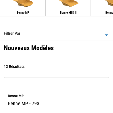
Benne MP
Benne MSD II
Benne
Filtrer Par
filter_list
Nouveaux Modèles
12 Résultats
Benne MP
Benne MP - 793