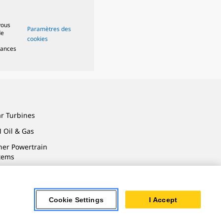
vous
Paramètres des
de
cookies
mances
ar Turbines
 Oil & Gas
ner Powertrain
tems
Cookie Settings
I Accept
alité