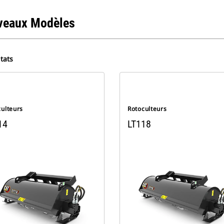
veaux Modèles
tats
culteurs
Rotoculteurs
14
LT118