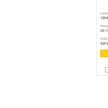
Large
135
Profo
25-1
Poids
420 