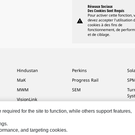
Réseaux Sociaux
Des Cookies Sont Requis
Pour activer cette fonction, 
warning
devez accepter l'utilisation 
cookies à des fins de
fonctionnement, de perfor
et de ciblage.
Hindustan
Perkins
Sol
MaK
Progress Rail
SPM
MWM
SEM
Tur
Sys
VisionLink
equired for the site to function, while others support features,
ngs.
ces Marketing
Plan Du Site
Cookie Settings
Mentions Légales
Confidenti
rformance, and targeting cookies.