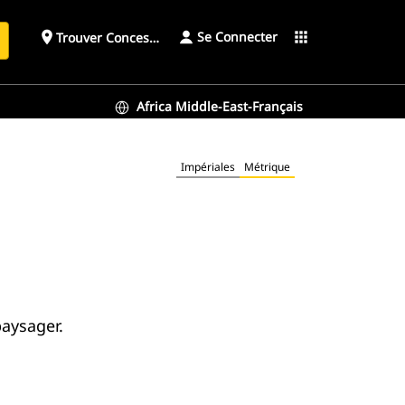
Se Connecter
place
apps
Trouver Concessionnaire
h
Africa Middle-East-Français
Impériales
Métrique
aysager.