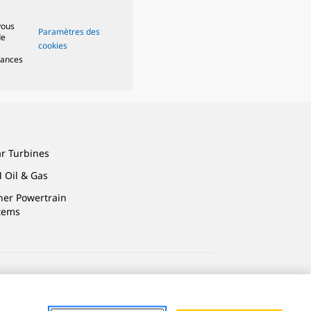
vous
Paramètres des
de
cookies
mances
ar Turbines
 Oil & Gas
ner Powertrain
tems
alité