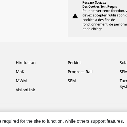
Réseaux Sociaux
Des Cookies Sont Requis
Pour activer cette fonction, 
warning
devez accepter l'utilisation 
cookies à des fins de
fonctionnement, de perfor
et de ciblage.
Hindustan
Perkins
Sol
MaK
Progress Rail
SPM
MWM
SEM
Tur
Sys
VisionLink
ces Marketing
Plan Du Site
Cookie Settings
Mentions Légales
Confidenti
equired for the site to function, while others support features,