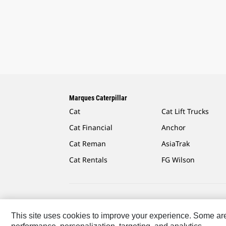
Marques Caterpillar
Cat
Cat Lift Trucks
Cat Financial
Anchor
Cat Reman
AsiaTrak
Cat Rentals
FG Wilson
Caterpillar.com
Contacter Caterpillar
Mes Préféren
This site uses cookies to improve your experience. Some are r