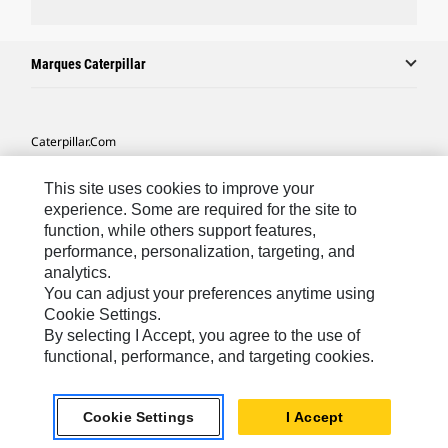
Marques Caterpillar
Caterpillar.com
Contacter Caterpillar
This site uses cookies to improve your
Mes Préférences Marketing
experience. Some are required for the site to
function, while others support features,
Plan Du Site
performance, personalization, targeting, and
analytics.
Cookie Settings
You can adjust your preferences anytime using
Mentions Légales
Cookie Settings.
By selecting I Accept, you agree to the use of
Confidentialité
functional, performance, and targeting cookies.
Africa, Middle East-French
© 2026 Caterpillar. Tous droits réservés
Cookie Settings
I Accept