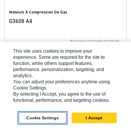
Moteurs À Compression De Gaz
G3608 A4
Puissance nominale maximale
2051 bkW
This site uses cookies to improve your
experience. Some are required for the site to
Régime nominal
function, while others support features,
1000 tr/min
performance, personalization, targeting, and
Émissions
analytics.
Combustion pauvre :
You can adjust your preferences anytime using
conforme aux normes
Cookie Settings.
NSPS de l'EPA sur site
By selecting I Accept, you agree to the use of
avec système de post-
functional, performance, and targeting cookies.
traitement fourni par le
client, 0,3 g et 0,5 g/bhp-h
Cookie Settings
I Accept
NOx