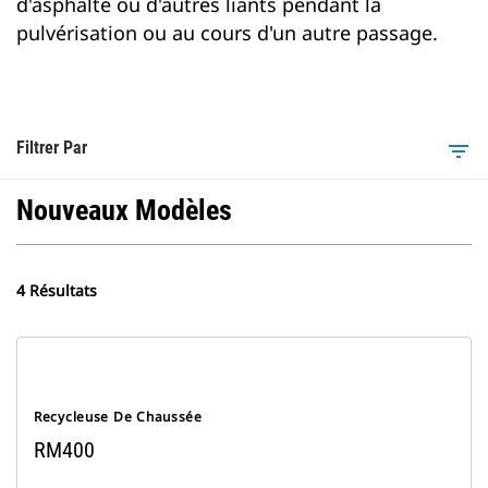
d'asphalte ou d'autres liants pendant la
pulvérisation ou au cours d'un autre passage.
Filtrer Par
filter_list
Nouveaux Modèles
4 Résultats
Recycleuse De Chaussée
RM400