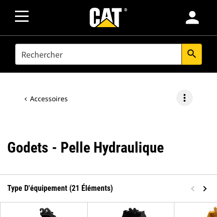
person
SEARCH
search
more_vert
Accessoires
Godets - Pelle Hydraulique
Type D'équipement (21 Éléments)