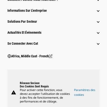
Informations Sur L'entreprise
Solutions Par Secteur
Actualités Et Événements
Se Connecter Avec Cat
Africa, Middle East ‧ French
Réseaux Sociaux
Des Cookies Sont Requis
Pour activer cette fonction, vous
Paramètres des
warning
devez accepter l'utilisation de cookies
cookies
à des fins de fonctionnement, de
performances et de ciblage.