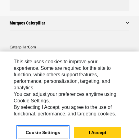
Marques Caterpillar
Caterpillar.com
Contacter Caterpillar
This site uses cookies to improve your
Mes Préférences Marketing
experience. Some are required for the site to
function, while others support features,
Plan Du Site
performance, personalization, targeting, and
analytics.
Cookie Settings
You can adjust your preferences anytime using
Mentions Légales
Cookie Settings.
By selecting I Accept, you agree to the use of
Confidentialité
functional, performance, and targeting cookies.
Africa, Middle East-French
© 2026 Caterpillar. Tous droits réservés
Cookie Settings
I Accept