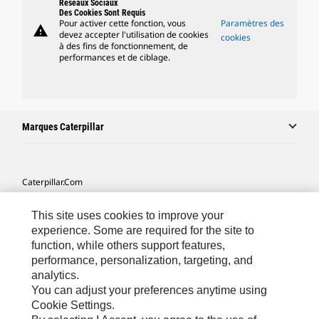
Réseaux Sociaux
Des Cookies Sont Requis
Pour activer cette fonction, vous
Paramètres des
warning
devez accepter l'utilisation de cookies
cookies
à des fins de fonctionnement, de
performances et de ciblage.
Marques Caterpillar
Caterpillar.com
Contacter Caterpillar
This site uses cookies to improve your
Mes Préférences Marketing
experience. Some are required for the site to
function, while others support features,
Plan Du Site
performance, personalization, targeting, and
analytics.
Cookie Settings
You can adjust your preferences anytime using
Mentions Légales
Cookie Settings.