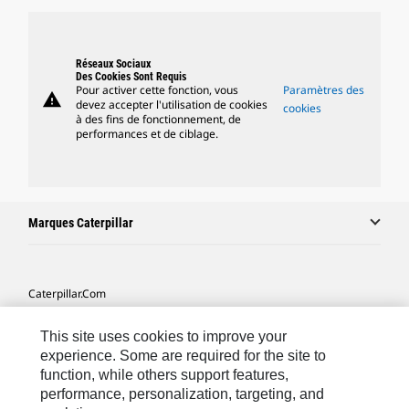
Réseaux Sociaux
Des Cookies Sont Requis
Pour activer cette fonction, vous
Paramètres des
warning
devez accepter l'utilisation de cookies
cookies
à des fins de fonctionnement, de
performances et de ciblage.
Marques Caterpillar
Caterpillar.com
Contacter Caterpillar
This site uses cookies to improve your
Mes Préférences Marketing
experience. Some are required for the site to
function, while others support features,
Plan Du Site
performance, personalization, targeting, and