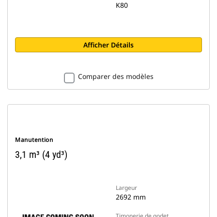
K80
Afficher Détails
Comparer des modèles
Manutention
3,1 m³ (4 yd³)
Largeur
2692 mm
Timonerie de godet