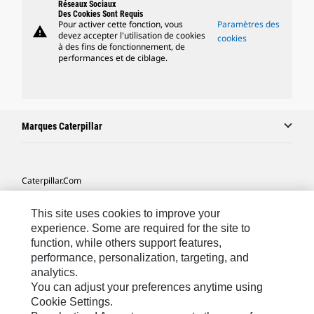
Réseaux Sociaux
Des Cookies Sont Requis
Pour activer cette fonction, vous
Paramètres des
warning
devez accepter l'utilisation de cookies
cookies
à des fins de fonctionnement, de
performances et de ciblage.
Marques Caterpillar
Caterpillar.com
Contacter Caterpillar
This site uses cookies to improve your
Mes Préférences Marketing
experience. Some are required for the site to
function, while others support features,
Plan Du Site
performance, personalization, targeting, and
analytics.
Cookie Settings
You can adjust your preferences anytime using
Mentions Légales
Cookie Settings.