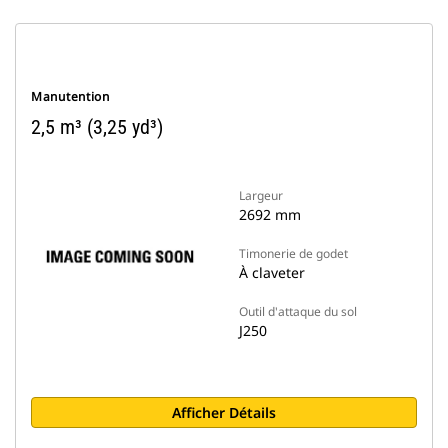
Manutention
2,5 m³ (3,25 yd³)
Largeur
2692 mm
Timonerie de godet
À claveter
Outil d'attaque du sol
J250
Afficher Détails