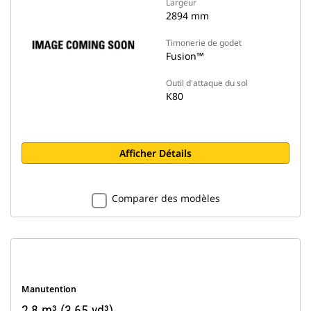
Largeur
2894 mm
Timonerie de godet
Fusion™
Outil d'attaque du sol
K80
Afficher Détails
Comparer des modèles
Manutention
2,8 m³ (3,65 yd³)