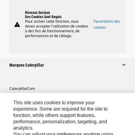
Réseaux Sociaux
Des Cookies Sont Requis
Pour activer cette fonction, vous
Paramètres des
warning
devez accepter l'utilisation de cookies
cookies
à des fins de fonctionnement, de
performances et de ciblage.
Marques Caterpillar
Caterpillar.com
Contacter Caterpillar
This site uses cookies to improve your
Mes Préférences Marketing
experience. Some are required for the site to
function, while others support features,
Plan Du Site
performance, personalization, targeting, and
analytics.
Cookie Settings
You can adjust your preferences anytime using