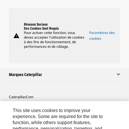
Réseaux Sociaux
Des Cookies Sont Requis
Pour activer cette fonction, vous
Paramètres des
warning
devez accepter l'utilisation de cookies
cookies
à des fins de fonctionnement, de
performances et de ciblage.
Marques Caterpillar
Caterpillar.com
Contacter Caterpillar
This site uses cookies to improve your
Mes Préférences Marketing
experience. Some are required for the site to
function, while others support features,
Plan Du Site
performance, personalization, targeting, and