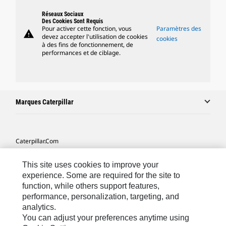
Réseaux Sociaux
Des Cookies Sont Requis
Pour activer cette fonction, vous
Paramètres des
warning
devez accepter l'utilisation de cookies
cookies
à des fins de fonctionnement, de
performances et de ciblage.
Marques Caterpillar
Caterpillar.com
Contacter Caterpillar
This site uses cookies to improve your
Mes Préférences Marketing
experience. Some are required for the site to
function, while others support features,
Plan Du Site
performance, personalization, targeting, and
analytics.
Cookie Settings
You can adjust your preferences anytime using
Mentions Légales