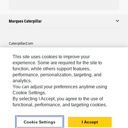
Marques Caterpillar
Caterpillar.com
Contacter Caterpillar
This site uses cookies to improve your
Mes Préférences Marketing
experience. Some are required for the site to
function, while others support features,
Plan Du Site
performance, personalization, targeting, and
analytics.
Cookie Settings
You can adjust your preferences anytime using
Mentions Légales
Cookie Settings.
By selecting I Accept, you agree to the use of
Confidentialité
functional, performance, and targeting cookies.
Africa, Middle East-French
© 2026 Caterpillar. Tous droits réservés
Cookie Settings
I Accept