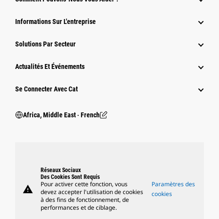
Informations Sur L'entreprise
Solutions Par Secteur
Actualités Et Événements
Se Connecter Avec Cat
Africa, Middle East ‧ French
Réseaux Sociaux
Des Cookies Sont Requis
Pour activer cette fonction, vous
Paramètres des
warning
devez accepter l'utilisation de cookies
cookies
à des fins de fonctionnement, de
performances et de ciblage.