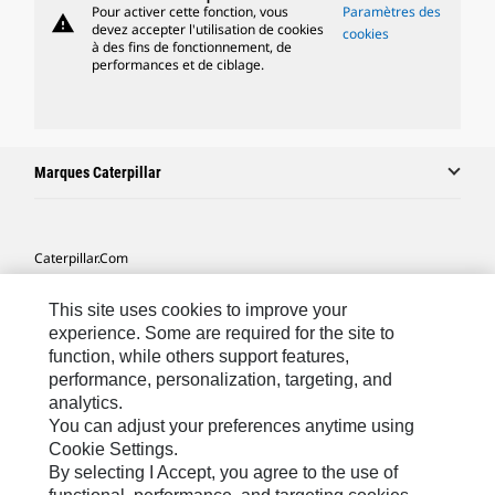
Pour activer cette fonction, vous
Paramètres des
warning
devez accepter l'utilisation de cookies
cookies
à des fins de fonctionnement, de
performances et de ciblage.
Marques Caterpillar
Caterpillar.com
Contacter Caterpillar
This site uses cookies to improve your
Mes Préférences Marketing
experience. Some are required for the site to
function, while others support features,
Plan Du Site
performance, personalization, targeting, and
analytics.
Cookie Settings
You can adjust your preferences anytime using
Mentions Légales
Cookie Settings.
By selecting I Accept, you agree to the use of
Confidentialité