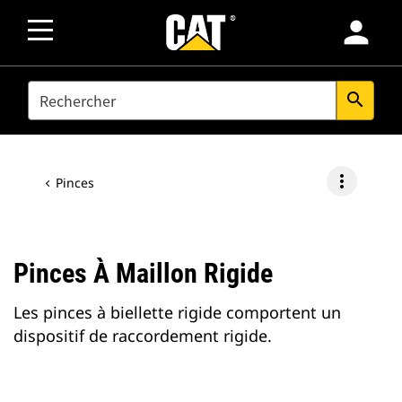
person
SEARCH
search
more_vert
Pinces
Pinces À Maillon Rigide
Les pinces à biellette rigide comportent un
dispositif de raccordement rigide.