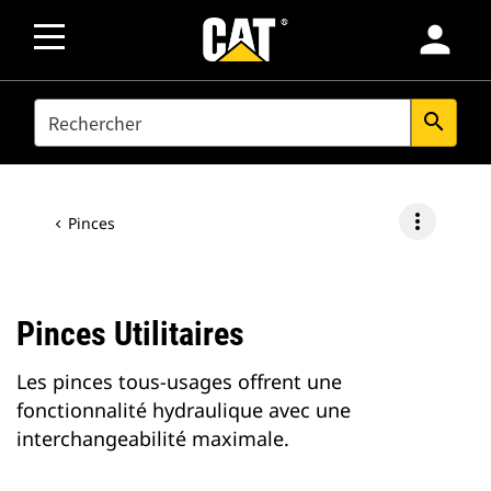
person
SEARCH
search
more_vert
Pinces
Pinces Utilitaires
Les pinces tous-usages offrent une
fonctionnalité hydraulique avec une
interchangeabilité maximale.