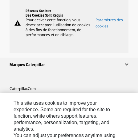
Réseaux Sociaux
Des Cookies Sont Requis
Pour activer cette fonction, vous
Paramètres des
warning
devez accepter l'utilisation de cookies
cookies
à des fins de fonctionnement, de
performances et de ciblage.
Marques Caterpillar
Caterpillar.com
Contacter Caterpillar
This site uses cookies to improve your
Mes Préférences Marketing
experience. Some are required for the site to
function, while others support features,
Plan Du Site
performance, personalization, targeting, and
analytics.
Cookie Settings
You can adjust your preferences anytime using