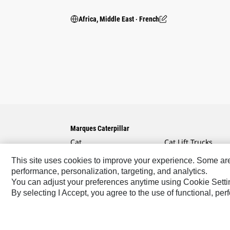
Africa, Middle East ‧ French
Marques Caterpillar
Cat
Cat Lift Trucks
Cat Financial
Anchor
This site uses cookies to improve your experience. Some are r
performance, personalization, targeting, and analytics.
Cat Reman
AsiaTrak
You can adjust your preferences anytime using Cookie Setti
Cat Rentals
FG Wilson
By selecting I Accept, you agree to the use of functional, pe