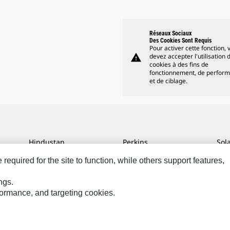
Réseaux Sociaux
Des Cookies Sont Requis
Pour activer cette fonction, 
warning
devez accepter l'utilisation 
cookies à des fins de
fonctionnement, de perfor
et de ciblage.
Hindustan
Perkins
Sol
MaK
Progress Rail
SPM
equired for the site to function, while others support features,
MWM
SEM
Tur
ngs.
Sys
VisionLink
rformance, and targeting cookies.