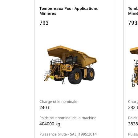
Tombereaux Pour Applications
Tomb
Minières
Mini
793
793
Charge utile nominale
Charg
240 t
232 
Poids brut nominal de la machine
Poids
404000 kg
3838
Puissance brute - SAE J1995:2014
Puiss