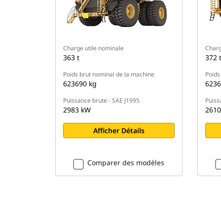
Charge utile nominale
Charg
363 t
372 
Poids brut nominal de la machine
Poids
623690 kg
6236
Puissance brute - SAE J1995
Puiss
2983 kW
2610
Afficher Détails
Comparer des modèles