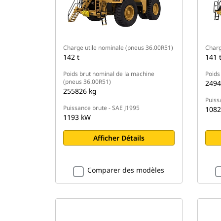
Charge utile nominale (pneus 36.00R51)
Charg
142 t
141 
Poids brut nominal de la machine
Poids
(pneus 36.00R51)
2494
255826 kg
Puiss
Puissance brute - SAE J1995
1082
1193 kW
Afficher Détails
Comparer des modèles