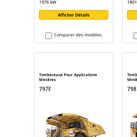
1976 kW
1801
Afficher Détails
Comparer des modèles
Tombereaux Pour Applications
Tomb
Minières
Mini
797F
798