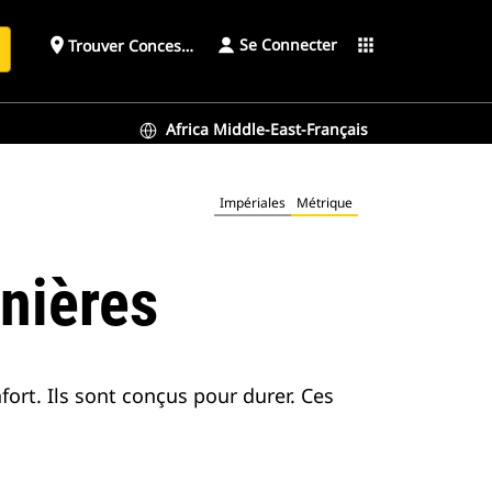
Se Connecter
place
apps
Trouver Concessionnaire
h
Africa Middle-East-Français
Impériales
Métrique
nières
ort. Ils sont conçus pour durer. Ces