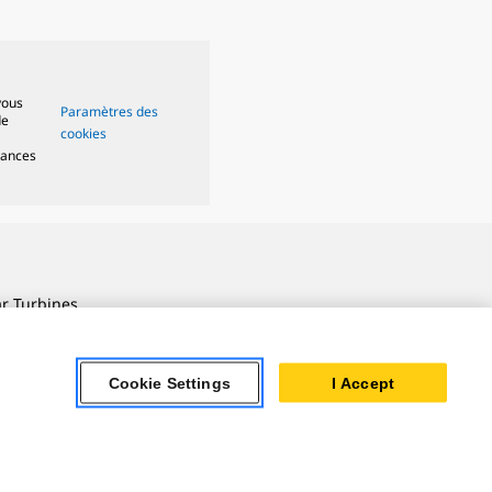
vous
Paramètres des
de
cookies
mances
ar Turbines
 Oil & Gas
ner Powertrain
Cookie Settings
I Accept
tems