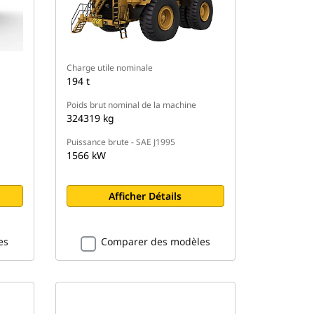
Charge utile nominale
194 t
Poids brut nominal de la machine
324319 kg
Puissance brute - SAE J1995
1566 kW
Afficher Détails
es
Comparer des modèles