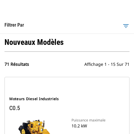
Filtrer Par
filter_list
Nouveaux Modèles
71 Résultats
Affichage 1 - 15 Sur 71
Moteurs Diesel Industriels
C0.5
Puissance maximale
10.2 kW