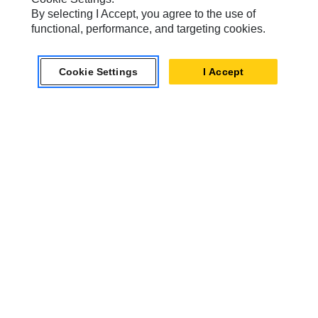
By selecting I Accept, you agree to the use of
functional, performance, and targeting cookies.
Moteurs Diesel Industriels
Cookie Settings
I Accept
C1.5
Puissance maximale
18.4 kW
Couple maximal
86 Nm @ 1 800 tr/min
Émissions
Norme américaine EPA
Tier 4 Final
Afficher Détails