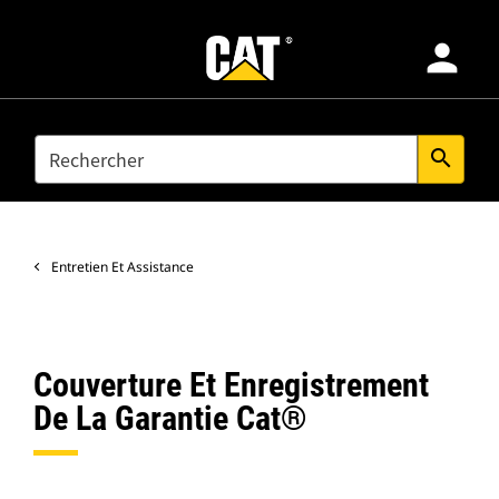
person
Produits
SEARCH
search
Secteurs D’activité
Entretien Et Assistance
Services Et Assistance
Couverture Et Enregistrement
Trouver Concessionnaire
De La Garantie Cat®
Africa Middle-East-Français
Applications Cat