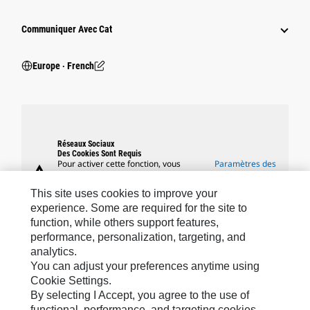
Communiquer Avec Cat
Europe ‧ French
Réseaux Sociaux
Des Cookies Sont Requis
Pour activer cette fonction, vous
Paramètres des
warning
devez accepter l'utilisation de cookies
cookies
à des fins de fonctionnement, de
This site uses cookies to improve your
performances et de ciblage.
experience. Some are required for the site to
function, while others support features,
performance, personalization, targeting, and
analytics.
Marques Caterpillar
You can adjust your preferences anytime using
Cookie Settings.
By selecting I Accept, you agree to the use of
functional, performance, and targeting cookies.