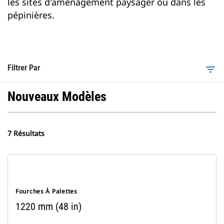
les sites d'aménagement paysager ou dans les
pépinières.
Filtrer Par
filter_list
Nouveaux Modèles
7 Résultats
Fourches À Palettes
1220 mm (48 in)