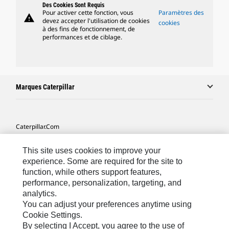
Des Cookies Sont Requis
Pour activer cette fonction, vous
Paramètres des
warning
devez accepter l'utilisation de cookies
cookies
à des fins de fonctionnement, de
performances et de ciblage.
Marques Caterpillar
Caterpillar.com
Contacter Caterpillar
This site uses cookies to improve your
Mes Préférences Marketing
experience. Some are required for the site to
function, while others support features,
Plan Du Site
performance, personalization, targeting, and
analytics.
Cookie Settings
You can adjust your preferences anytime using
Légales
Cookie Settings.
By selecting I Accept, you agree to the use of
Confidentialité