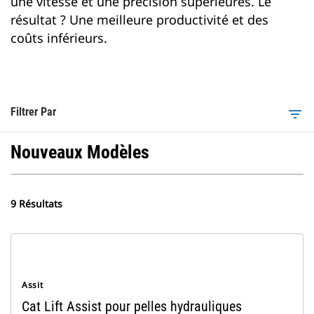
une vitesse et une précision supérieures. Le
résultat ? Une meilleure productivité et des
coûts inférieurs.
Filtrer Par
filter_list
Nouveaux Modèles
9 Résultats
Assit
Cat Lift Assist pour pelles hydrauliques