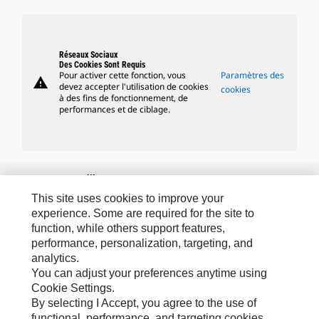
Réseaux Sociaux
Des Cookies Sont Requis
Pour activer cette fonction, vous
Paramètres des
warning
devez accepter l'utilisation de cookies
cookies
à des fins de fonctionnement, de
performances et de ciblage.
Marques Caterpillar
This site uses cookies to improve your
experience. Some are required for the site to
function, while others support features,
Caterpillar.com
performance, personalization, targeting, and
Contacter Caterpillar
analytics.
You can adjust your preferences anytime using
Mes Préférences Marketing
Cookie Settings.
By selecting I Accept, you agree to the use of
Plan Du Site
functional, performance, and targeting cookies.