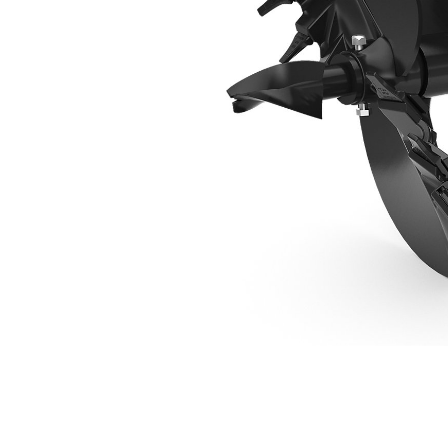
610 Mm (24 In)
Ava
Modifier le modèle