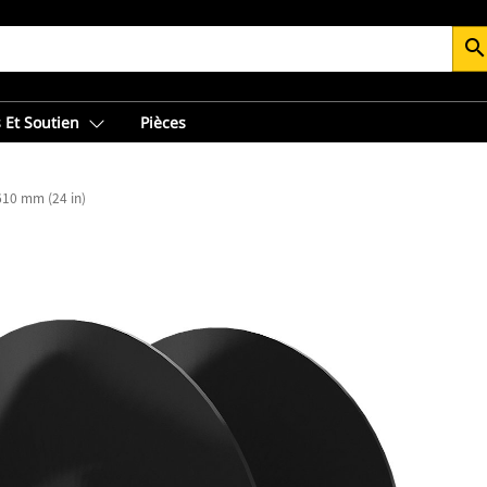
searc
 Et Soutien
Pièces
610 mm (24 in)