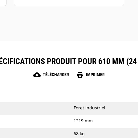
pour les stations intérieures. Les vis
sont disponibles en face dure ou au
carbure afin de résister au sol abrasif et
à la roche compactée.
ÉCIFICATIONS PRODUIT POUR 610 MM (24 
cloud_download
print
TÉLÉCHARGER
IMPRIMER
Foret industriel
1219 mm
68 kg