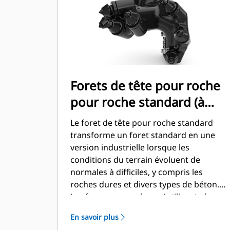
Forets de tête pour roche
pour roche standard (à
boulonner)
Le foret de tête pour roche standard
transforme un foret standard en une
version industrielle lorsque les
conditions du terrain évoluent de
normales à difficiles, y compris les
roches dures et divers types de béton.
Les forets pour arbres s'utilisent plus
facilement dans un sol abrasif et dans la
En savoir plus
roche fracturable.