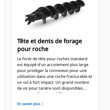
Tête et dents de forage
pour roche
Le foret de tête pour roches standard
est équipé d'un accotement plus large
pour protéger la connexion pour une
utilisation dans une roche fracturable et
un sol à fort impact. Un grand nombre
de vis pour tarière sont disponibles
pour travailler dans différents sols.
Dents écartées pour la station
En savoir plus
extérieure et dents plates et/ou en burin