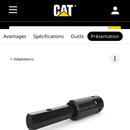
person
SEARCH
search
Avantages
Spécifications
Outils
Présentation
more_vert
Adaptateurs