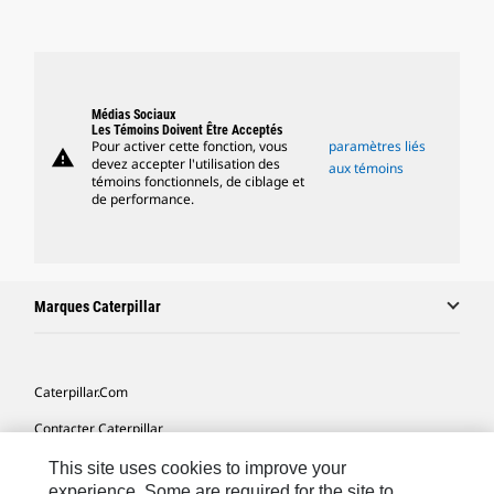
Médias Sociaux
Les Témoins Doivent Être Acceptés
Pour activer cette fonction, vous
paramètres liés
warning
devez accepter l'utilisation des
aux témoins
témoins fonctionnels, de ciblage et
de performance.
Marques Caterpillar
Caterpillar.com
Contacter Caterpillar
Mes Préférences Marketing
This site uses cookies to improve your
experience. Some are required for the site to