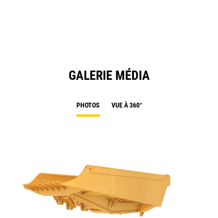
a
N
Ta
GALERIE MÉDIA
PHOTOS
VUE À 360°