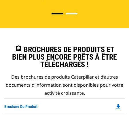
assignment
BROCHURES DE PRODUITS ET
BIEN PLUS ENCORE PRÊTS À ÊTRE
TÉLÉCHARGÉS !
Des brochures de produits Caterpillar et d’autres
documents d’information sont disponibles pour votre
activité croissante.
file_download
Do
Brochure Du Produit
P
O
in