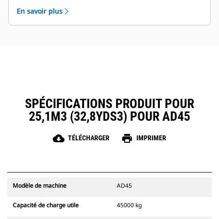
application minière unique.
matériau à chaque fois.
En savoir plus
Les bennes de tombereau Cat sont prises en charge
par le réseau mondial de concessionnaires Cat.
SPÉCIFICATIONS PRODUIT POUR
25,1M3 (32,8YDS3) POUR AD45
cloud_download
print
TÉLÉCHARGER
IMPRIMER
Modèle de machine
AD45
Capacité de charge utile
45000 kg