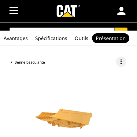
person
SEARCH
search
Avantages
Spécifications
Outils
Présentation
more_vert
Benne basculante