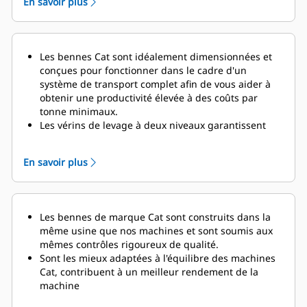
En savoir plus
Les bennes Cat sont idéalement dimensionnées et
conçues pour fonctionner dans le cadre d'un
système de transport complet afin de vous aider à
obtenir une productivité élevée à des coûts par
tonne minimaux.
Les vérins de levage à deux niveaux
garantissent
des temps de cycle de vidage rapides de 14
secondes pour le relevage et de 21 secondes pour
En savoir plus
l'abaissement, avec la fonction d'amortissement
activée afin de protéger le châssis et les composants
à la fin du cycle d'abaissement.
Le système de gestion de la charge utile du
Les bennes de marque Cat sont construits dans la
tombereau (TPMS) permet à une exploitation
même usine que nos machines et sont soumis aux
minière de gérer les charges utiles et de s'assurer
mêmes contrôles rigoureux de qualité.
que les tombereaux ne sont pas sous-chargés ou
Sont les mieux adaptées à l'équilibre des machines
surchargés. Un affichage simple dans la cabine
Cat, contribuent à un meilleur rendement de la
fournit aux opérateurs des informations précises sur
machine
la charge utile, leur permettant
de s'assurer que
Nombreuses offres afin de répondre à votre
leurs tombereaux reçoivent la bonne quantité de