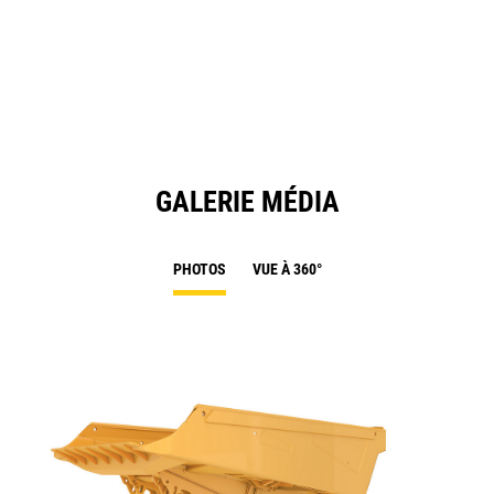
in
a
N
Ta
GALERIE MÉDIA
PHOTOS
VUE À 360°