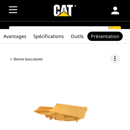
person
SEARCH
search
Avantages
Spécifications
Outils
Présentation
more_vert
Benne basculante