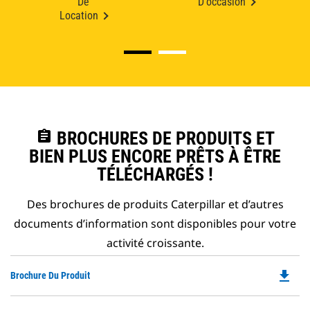
De
D'occasion
Location
assignment
BROCHURES DE PRODUITS ET
BIEN PLUS ENCORE PRÊTS À ÊTRE
TÉLÉCHARGÉS !
Des brochures de produits Caterpillar et d’autres
documents d’information sont disponibles pour votre
activité croissante.
file_download
Do
Brochure Du Produit
P
O