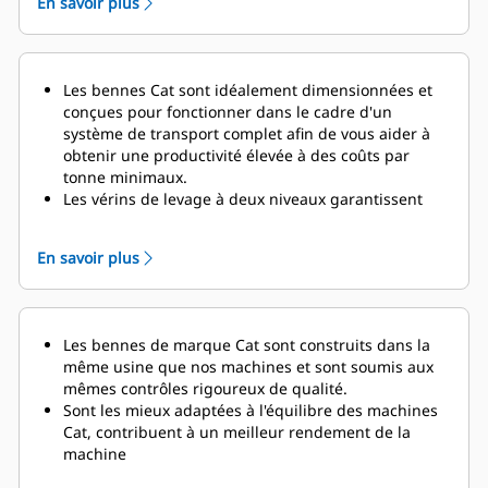
En savoir plus
Les bennes Cat sont idéalement dimensionnées et
conçues pour fonctionner dans le cadre d'un
système de transport complet afin de vous aider à
obtenir une productivité élevée à des coûts par
tonne minimaux.
Les vérins de levage à deux niveaux
garantissent
des temps de cycle de vidage
rapides de 13
secondes pour le relevage et de 24 secondes pour
En savoir plus
l'abaissement, avec la fonction d'amortissement
activée afin de protéger le châssis et les composants
à la fin du cycle d'abaissement.
Le système de gestion de la charge utile du
Les bennes de marque Cat sont construits dans la
tombereau (TPMS) permet à une exploitation
même usine que nos machines et sont soumis aux
minière de gérer les charges utiles et de s'assurer
mêmes contrôles rigoureux de qualité.
que les tombereaux ne sont pas sous-chargés ou
Sont les mieux adaptées à l'équilibre des machines
surchargés.
Un affichage simple dans la cabine
Cat, contribuent à un meilleur rendement de la
fournit aux opérateurs des informations précises sur
machine
la charge utile, leur permettant de s'assurer
que
Nombreuses offres afin de répondre à votre
leurs tombereaux reçoivent la bonne quantité de