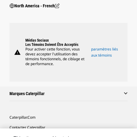
North America - French
Médias Sociaux
Les Témoins Doivent Être Acceptés
Pour activer cette fonction, vous
paramètres liés
warning
devez accepter l'utilisation des
aux témoins
témoins fonctionnels, de ciblage et
de performance.
Marques Caterpillar
Caterpillar.com
Contacter Caterpillar