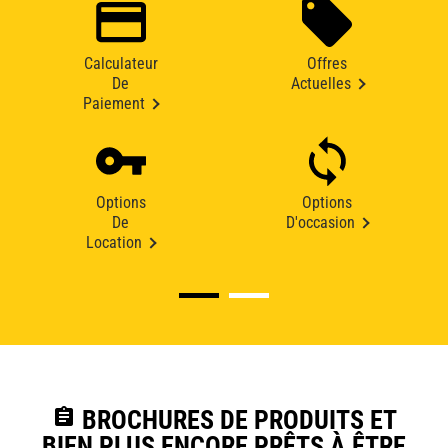
Calculateur
Offres
De
Actuelles
Paiement
Options
Options
De
D'occasion
Location
assignment
BROCHURES DE PRODUITS ET
BIEN PLUS ENCORE PRÊTS À ÊTRE