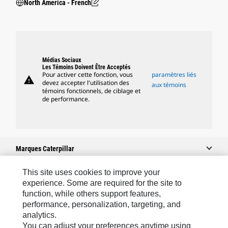
North America - French
Médias Sociaux
Les Témoins Doivent Être Acceptés
Pour activer cette fonction, vous
paramètres liés
warning
devez accepter l'utilisation des
aux témoins
témoins fonctionnels, de ciblage et
de performance.
Marques Caterpillar
This site uses cookies to improve your
experience. Some are required for the site to
Caterpillar.com
function, while others support features,
performance, personalization, targeting, and
Contacter Caterpillar
analytics.
Mes Préférences Marketing
You can adjust your preferences anytime using