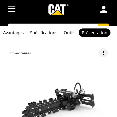
person
SEARCH
search
Avantages
Spécifications
Outils
Présentation
more_vert
Trancheuses