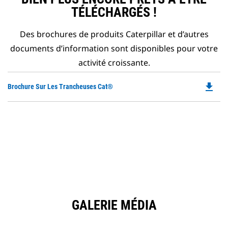
TÉLÉCHARGÉS !
Des brochures de produits Caterpillar et d’autres
documents d’information sont disponibles pour votre
activité croissante.
file_download
Do
Brochure Sur Les Trancheuses Cat®
P
O
in
a
N
Ta
GALERIE MÉDIA