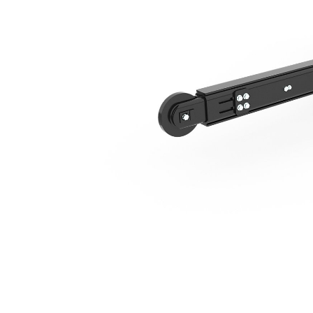
Déport Latéral Hydraulique T315
Ava
Modifier le modèle