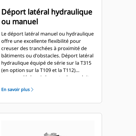
Déport latéral hydraulique
ou manuel
Le déport latéral manuel ou hydraulique
offre une excellente flexibilité pour
creuser des tranchées à proximité de
bâtiments ou d'obstacles. Déport latéral
hydraulique équipé de série sur la T315
(en option sur la T109 et la T112)
commandé depuis le poste de conduite
au moyen du sélecteur de circuit
En savoir plus
hydraulique auxiliaire à débit standard.