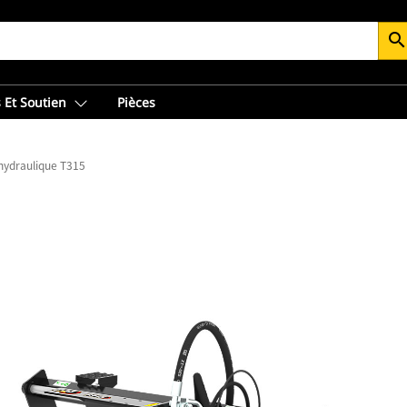
searc
 Et Soutien
Pièces
 hydraulique T315