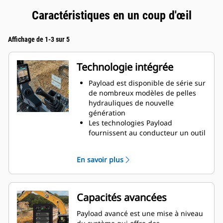
Caractéristiques en un coup d'œil
Affichage de 1-3 sur 5
Technologie intégrée
Payload est disponible de série sur
de nombreux modèles de pelles
hydrauliques de nouvelle
génération
Les technologies Payload
fournissent au conducteur un outil
simple à utiliser pour un
chargement précis.
En savoir plus
Un écran facile à lire affiche le
poids de charge des
godets/grappins et des
tombereaux, tout en assurant le
Capacités avancées
suivi du nombre de chargements
et des déplacements de
Payload avancé est une mise à niveau
matériaux.