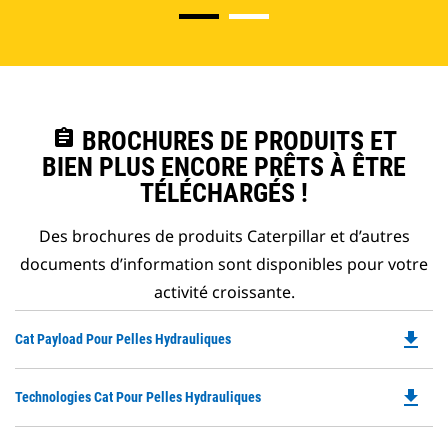
assignment
BROCHURES DE PRODUITS ET
BIEN PLUS ENCORE PRÊTS À ÊTRE
TÉLÉCHARGÉS !
Des brochures de produits Caterpillar et d’autres
documents d’information sont disponibles pour votre
activité croissante.
file_download
Do
Cat Payload Pour Pelles Hydrauliques
P
O
file_download
Do
Technologies Cat Pour Pelles Hydrauliques
in
P
a
O
N