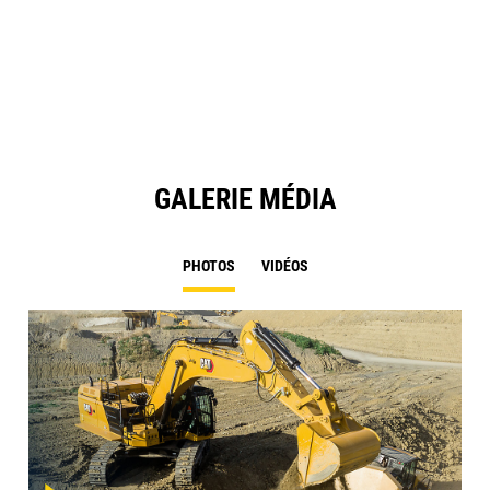
in
Ta
a
N
Ta
GALERIE MÉDIA
PHOTOS
VIDÉOS