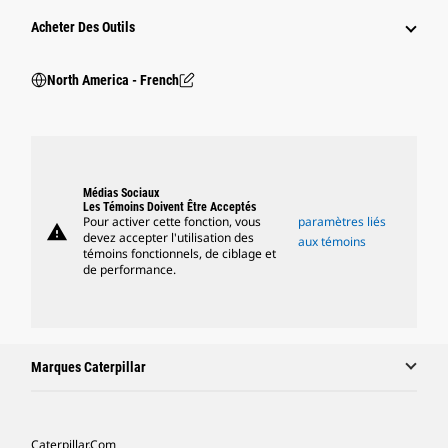
Acheter Des Outils
North America - French
Médias Sociaux
Les Témoins Doivent Être Acceptés
Pour activer cette fonction, vous
paramètres liés
warning
devez accepter l'utilisation des
aux témoins
témoins fonctionnels, de ciblage et
de performance.
Marques Caterpillar
Caterpillar.com