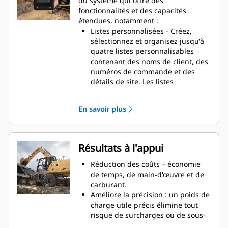
du système qui offre des
Payload pour pelles hydrauliques
fonctionnalités et des capacités
fonctionne avec une large gamme
étendues, notamment :
d'équipements de travail,
Listes personnalisées - Créez,
notamment les godets, les
sélectionnez et organisez jusqu'à
grappins à griffes, les grappins à
quatre listes personnalisables
coquille, les grappins pour le tri et
contenant des noms de client, des
la démolition.
numéros de commande et des
détails de site. Les listes
personnalisées fournissent des
informations de charge utile plus
En savoir plus
détaillées à des fins de création de
rapport.
Totaux journaliers - Les utilisateurs
peuvent accéder facilement à des
Résultats à l'appui
rapports de charge utile détaillés
via l'écran en cabine. Ils peuvent
Réduction des coûts – économie
afficher des rapports pour le jour
de temps, de main-d'œuvre et de
en cours, le jour précédent ou
carburant.
depuis la dernière réinitialisation.
Améliore la précision : un poids de
Les utilisateurs peuvent aussi
charge utile précis élimine tout
vérifier facilement des totaux de
risque de surcharges ou de sous-
rapport classés par machine,
charges.