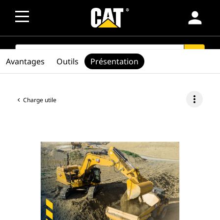
person
SEARCH
search
Avantages
Outils
Présentation
more_vert
Charge utile