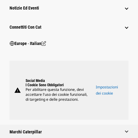
Notizie Ed Eventi
Connettiti Con Cat
Europe ‧ Italian
Social Media
I Cookie Sono Obbligatori
Impostazioni
warning
Per abilitare questa funzione, devi
dei cookie
accettare l'uso dei cookie funzionali,
di targeting e delle prestazioni.
Marchi Caterpillar