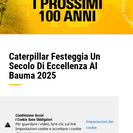
Caterpillar Festeggia Un
Secolo Di Eccellenza Al
Bauma 2025
Condivisione Social
I Cookie Sono Obbligatori
Impostazioni dei
warning
Per guardare i video, fare clic sul link
cookie
Impostazioni cookie e accettare i cookie