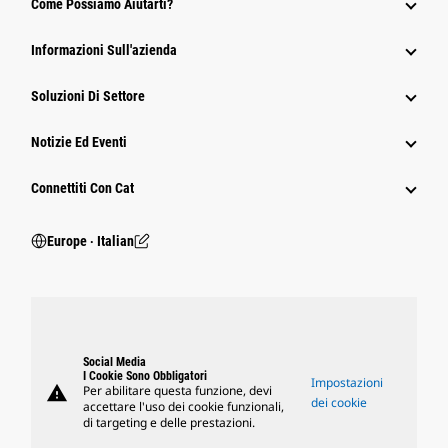
Come Possiamo Aiutarti?
Informazioni Sull'azienda
Soluzioni Di Settore
Notizie Ed Eventi
Connettiti Con Cat
Europe ‧ Italian
Social Media
I Cookie Sono Obbligatori
Impostazioni
warning
Per abilitare questa funzione, devi
dei cookie
accettare l'uso dei cookie funzionali,
di targeting e delle prestazioni.