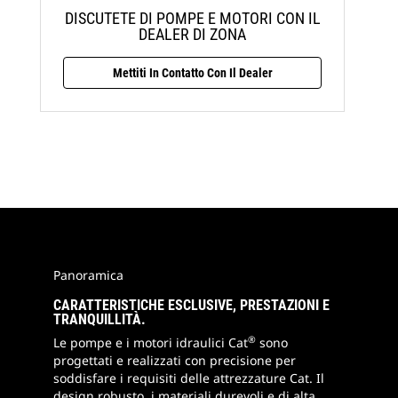
DISCUTETE DI POMPE E MOTORI CON IL
DEALER DI ZONA
Mettiti In Contatto Con Il Dealer
Panoramica
CARATTERISTICHE ESCLUSIVE, PRESTAZIONI E
TRANQUILLITÀ.
®
Le pompe e i motori idraulici Cat
sono
progettati e realizzati con precisione per
soddisfare i requisiti delle attrezzature Cat. Il
design robusto, i materiali durevoli e di alta