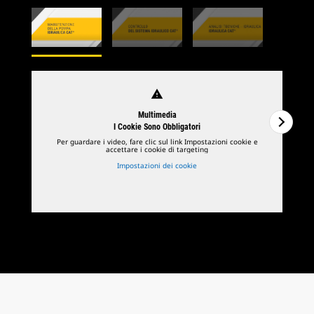
warning
Multimedia
I Cookie Sono Obbligatori
Per guardare i video, fare clic sul link Impostazioni cookie e
accettare i cookie di targeting
Impostazioni dei cookie
1
di
3
2
d