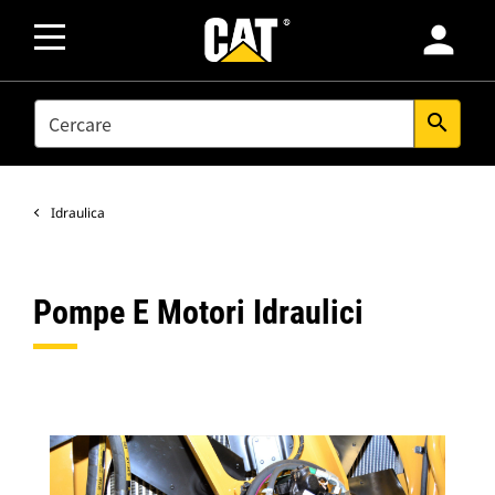
person
SEARCH
search
Idraulica
Pompe E Motori Idraulici