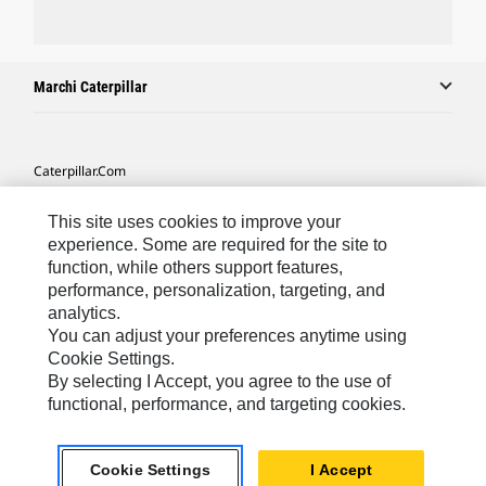
Marchi Caterpillar
Caterpillar.com
Contattate Caterpillar
This site uses cookies to improve your
Le Mie Preferenze Di Marketing
experience. Some are required for the site to
function, while others support features,
Mappa Del Sito
performance, personalization, targeting, and
analytics.
Cookie Settings
You can adjust your preferences anytime using
Informazioni Legali
Cookie Settings.
By selecting I Accept, you agree to the use of
Tutela Della Privacy
functional, performance, and targeting cookies.
Europe - Italian
© 2026 Caterpillar. Tutti i diritti riservati.
Cookie Settings
I Accept