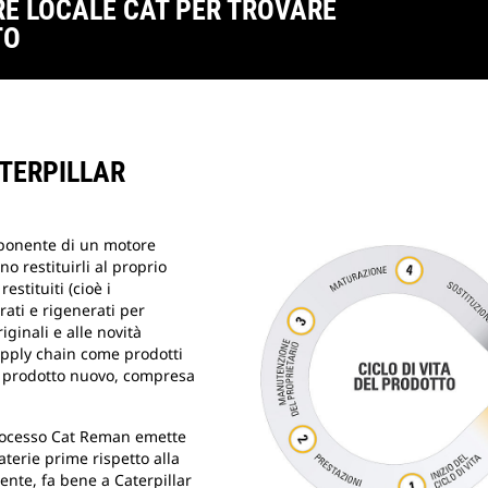
RE LOCALE CAT PER TROVARE
TO
ATERPILLAR
mponente di un motore
ono restituirli al proprio
estituiti (cioè i
ati e rigenerati per
ginali e alle novità
supply chain come prodotti
n prodotto nuovo, compresa
l processo Cat Reman emette
erie prime rispetto alla
ente, fa bene a Caterpillar