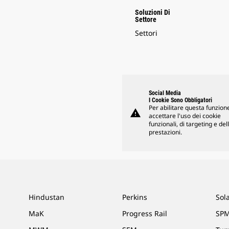
Soluzioni Di
Settore
Settori
Social Media
I Cookie Sono Obbligatori
Per abilitare questa funzione
warning
accettare l'uso dei cookie
funzionali, di targeting e del
prestazioni.
Hindustan
Perkins
Sol
MaK
Progress Rail
SPM