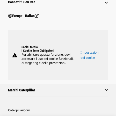
Connettiti Con Cat
Europe ‧ Italian
Social Media
I Cookie Sono Obbligatori
Impostazioni
warning
Per abilitare questa funzione, devi
dei cookie
accettare l'uso dei cookie funzionali,
di targeting e delle prestazioni.
Marchi Caterpillar
Caterpillar.com