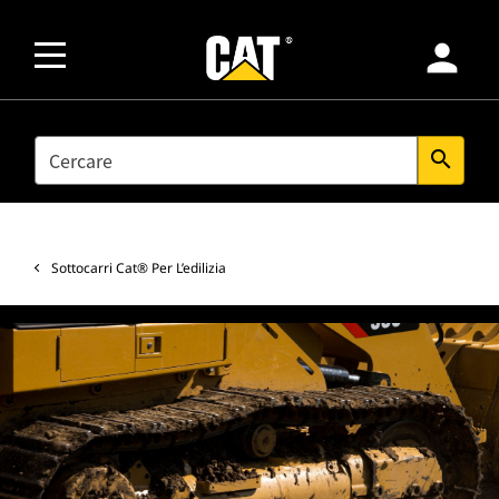
person
SEARCH
search
Sottocarri Cat® Per L’edilizia