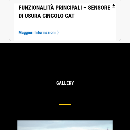
file_download
FUNZIONALITÀ PRINCIPALI – SENSORE
DI USURA CINGOLO CAT
Maggiori Informazioni
GALLERY
Sottocarri Per Pale Cingolate