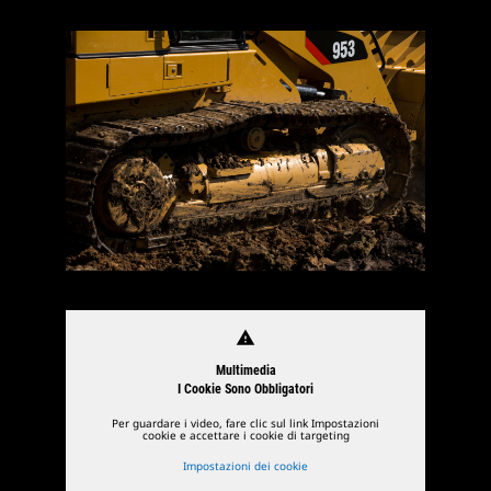
warning
Multimedia
I Cookie Sono Obbligatori
Per guardare i video, fare clic sul link Impostazioni
cookie e accettare i cookie di targeting
Impostazioni dei cookie