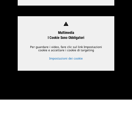
warning
Multimedia
I Cookie Sono Obbligatori
Per guardare i video, fare clic sul link Impostazioni
cookie e accettare i cookie di targeting
Impostazioni dei cookie