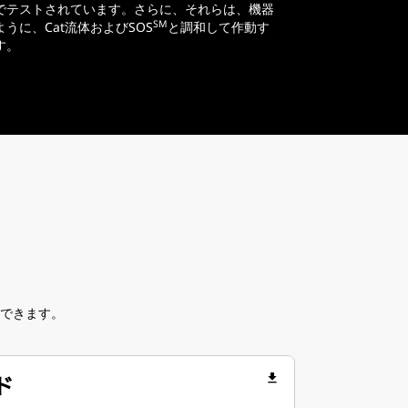
でテストされています。さらに、それらは、機器
SM
うに、Cat流体およびSOS
と調和して作動す
す。
できます。
ド
file_download