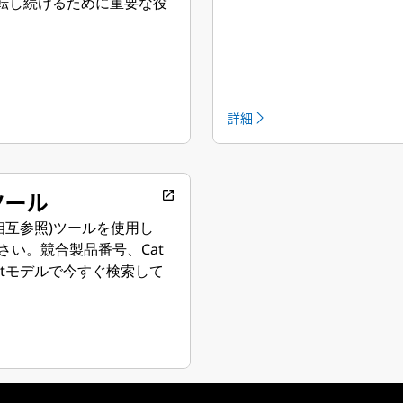
運転し続けるために重要な役
詳細
ツール
open_in_new
tフィルタ相互参照)ツールを使用し
い。競合製品番号、Cat
tモデルで今すぐ検索して