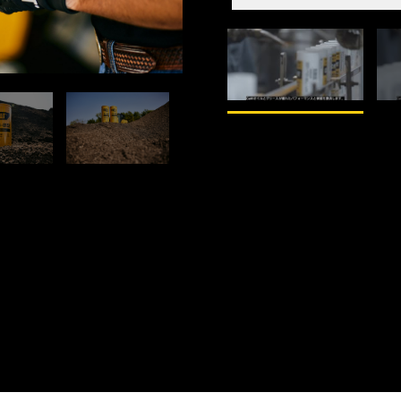
1
/
3
2
/
4