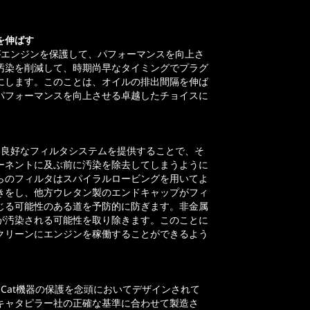
を伸ばす
がエンジンを保護して、パフォーマンスを向上さ
汚染を削減して、時期尚早なタイミングでプラグ
にします。このことは、オイルの排出間隔を伸ば
パフォーマンスを向上させる卓越したチョイスに
は良好なフィルタシステムを提供することで、そ
ーネントに及ぶ前に汚染を除去してしまうように
らのフィルタはスパイラルロービングを用いてよ
きをし、他方ウレタン製のエンドキャップがフィ
じる可能性のある道を予防的に防ぎます。非金属
が汚染される可能性を取り除きます。このことに
クリーンにエンジンを稼働することができるよう
はCat機器の保護を念頭においてデザインされて
キャタピラー社の正確な基準に合わせて製造さ