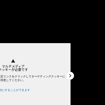
warning
マルチメディア
クッキーが必要です
設定リンクをクリックしてターゲティングクッキーに
動画を見るには、
同意してください。
効にすることができます