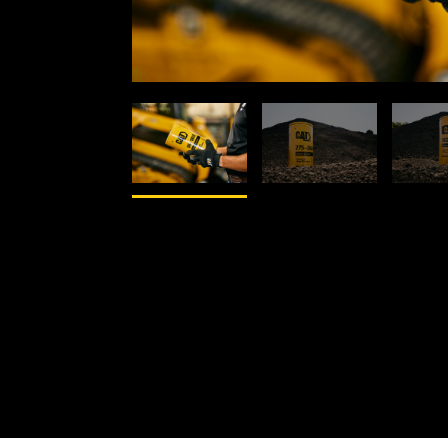
1
/
4