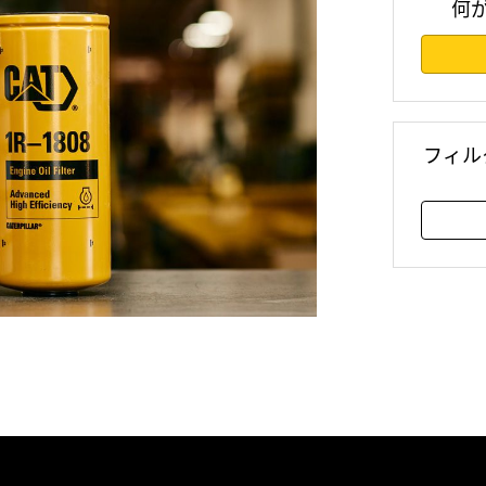
何
フィル