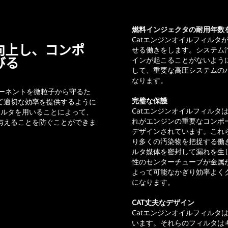
燃料インジェクタの耐用年数
Catエンジンオイルフィルタ
向上し、コンポ
せる働きをします。システム
びる
インが起こることがないよう
して、重要な高圧システムの
なります。
ーネントを微粒子から守るた
完璧な保護
て適切な効率を提供するように
Catエンジンオイルフィルタ
ィルタを用いることによって、
れがエンジンの重要なコンポ
与えることを防ぐことができま
デザインされています。これ
り多くの汚染物を把捉する働
ルタ媒体を密封して漏れを生
性のセンターチューブが金属
よって可能なかぎり効率よく
になります。
CAT丈夫なデザイン
Catエンジンオイルフィルタ
います。それらのフィルタは