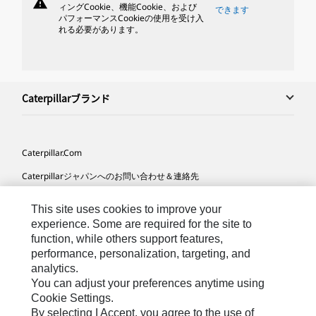
warning
ィングCookie、機能Cookie、および
できます
パフォーマンスCookieの使用を受け入
れる必要があります。
Caterpillarブランド
Caterpillar.com
Caterpillarジャパンへのお問い合わせ＆連絡先
マイマーケティング情報配信設定
This site uses cookies to improve your
サイト･マップ
experience. Some are required for the site to
function, while others support features,
Cookie Settings
performance, personalization, targeting, and
analytics.
法的事項
You can adjust your preferences anytime using
プライバシー
Cookie Settings.
By selecting I Accept, you agree to the use of