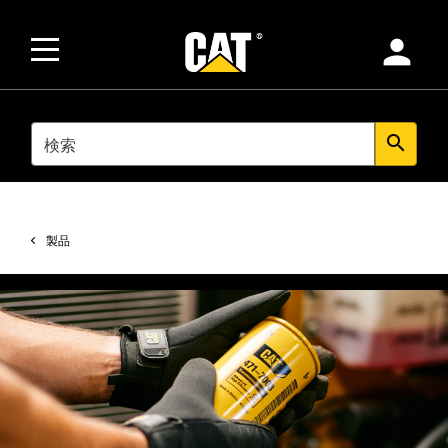
person
SEARCH
search
製品