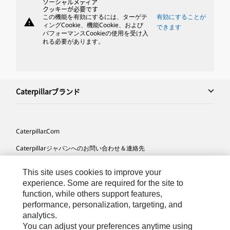
ソーシャルメディア
クッキーが必要です
この機能を有効にするには、ターゲテ
有効にすることが
warning
ィングCookie、機能Cookie、および
できます
パフォーマンスCookieの使用を受け入
れる必要があります。
Caterpillarブランド
Caterpillar.com
Caterpillarジャパンへのお問い合わせ＆連絡先
マイマーケティング情報配信設定
This site uses cookies to improve your
サイト･マップ
experience. Some are required for the site to
function, while others support features,
Cookie Settings
performance, personalization, targeting, and
analytics.
法的事項
You can adjust your preferences anytime using