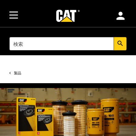
person
SEARCH
search
製品