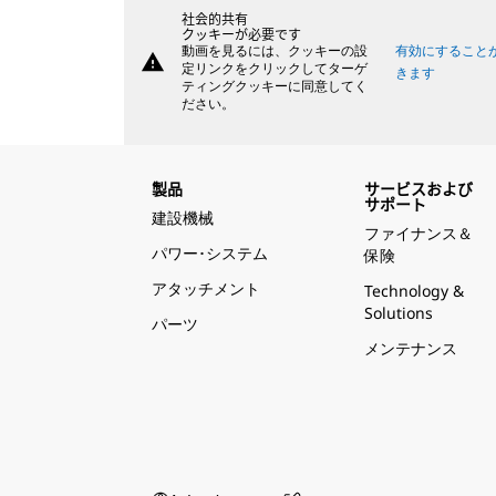
社会的共有
クッキーが必要です
動画を見るには、クッキーの設
有効にすること
warning
定リンクをクリックしてターゲ
きます
ティングクッキーに同意してく
ださい。
製品
サービスおよび
サポート
建設機械
ファイナンス＆
パワー･システム
保険
アタッチメント
Technology &
Solutions
パーツ
メンテナンス