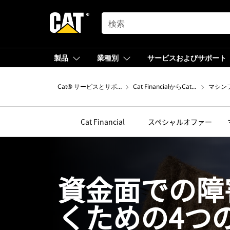
SEARCH
製品
業種別
サービスおよびサポート
Cat® サービスとサポート
Cat FinancialからCatマシン
マシン
Cat Financial
スペシャルオファー
資金面での障
くための4つ