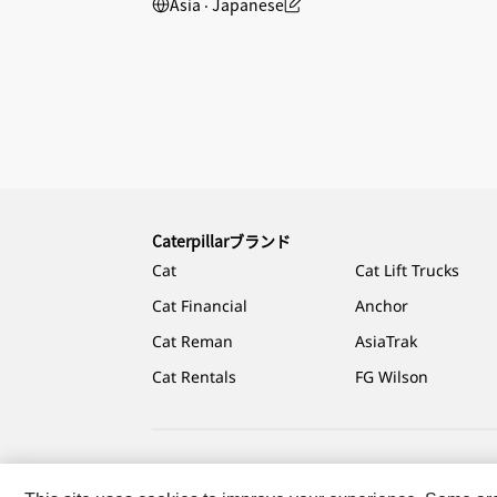
Asia ‧ Japanese
Caterpillarブランド
Cat
Cat Lift Trucks
Cat Financial
Anchor
Cat Reman
AsiaTrak
Cat Rentals
FG Wilson
Caterpillar.com
Caterpillarジャパンへのお問い合わ