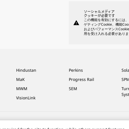
ソーシャルメディア
クッキーが必要です
この機能を有効にするには、
warning
ゲティングCookie、機能Coo
およびパフォーマンスCooki
用を受け入れる必要がありま
Hindustan
Perkins
Sol
MaK
Progress Rail
SPM
MWM
SEM
Tur
Sys
VisionLink
せ＆連絡先
マイマーケティング情報配信設定
サイト･マップ
Cookie Settings