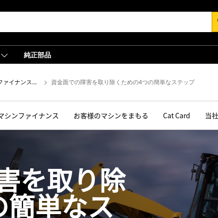
s
純正部品
のファイナンスを選択
ファイナンスに関するヒント、税務の基本、事業の拡大に役立つアドバイス
資金面での障害を取り除くための4つの簡単なステップ
マシンファイナンス
お客様のマシンをまもる
Cat Card
当
害を取り除
の簡単なス