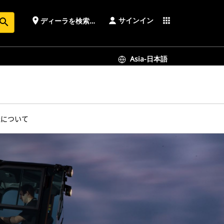
サインイン
place
apps
ディーラを検索する
earch
Asia-日本語
社について