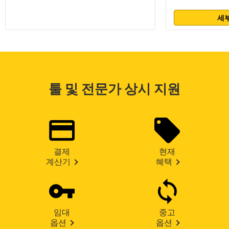
세부
툴 및 전문가 상시 지원
결제
현재
계산기
혜택
임대
중고
옵션
옵션