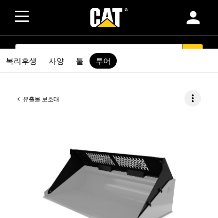
person
SEARCH
search
복리후생
사양
툴
투어
more_vert
유출물 보호대