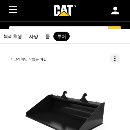
person
SEARCH
search
복리후생
사양
툴
투어
more_vert
그레이딩 작업용 버킷