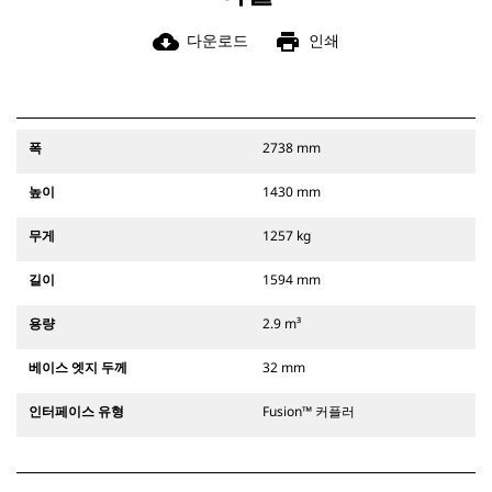
cloud_download
print
다운로드
인쇄
폭
2738 mm
높이
1430 mm
무게
1257 kg
길이
1594 mm
용량
2.9 m³
베이스 엣지 두께
32 mm
인터페이스 유형
Fusion™ 커플러