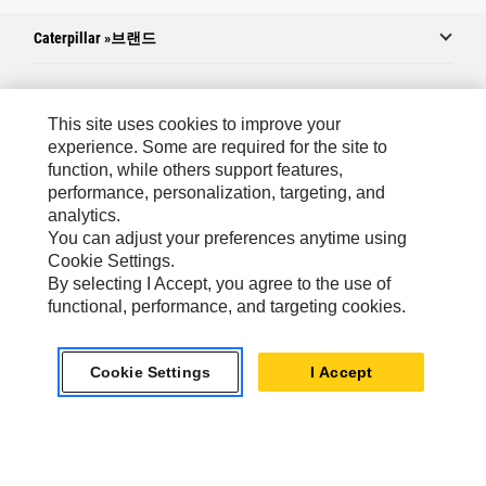
Caterpillar »브랜드
Caterpillar.com
This site uses cookies to improve your
experience. Some are required for the site to
Caterpillar에 문의
function, while others support features,
performance, personalization, targeting, and
내 마케팅 기본 설정
analytics.
사이트 맵
You can adjust your preferences anytime using
Cookie Settings.
Cookie Settings
By selecting I Accept, you agree to the use of
법적 고지
functional, performance, and targeting cookies.
개인정보취급방침
Cookie Settings
I Accept
위치정보 이용약관
KR - Korean
© 2026 Caterpillar. 판권 소유