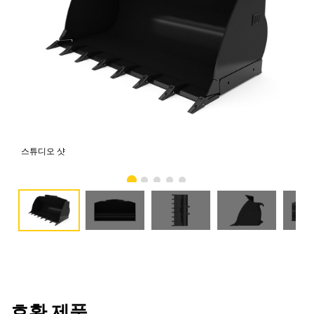
스튜디오 샷
전
호환 제품