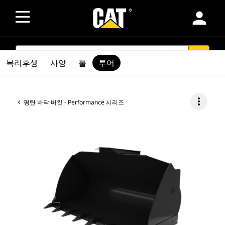
person
SEARCH
search
복리후생
사양
툴
투어
more_vert
평탄 바닥 버킷 - Performance 시리즈