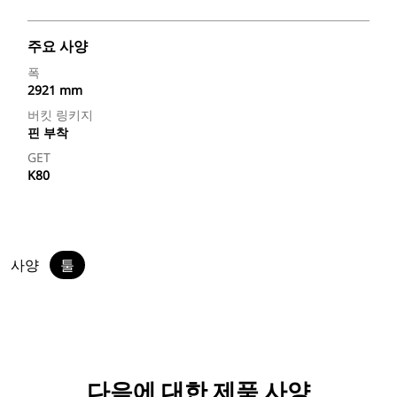
주요 사양
폭
2921 mm
버킷 링키지
핀 부착
GET
K80
사양
툴
다음에 대한 제품 사양