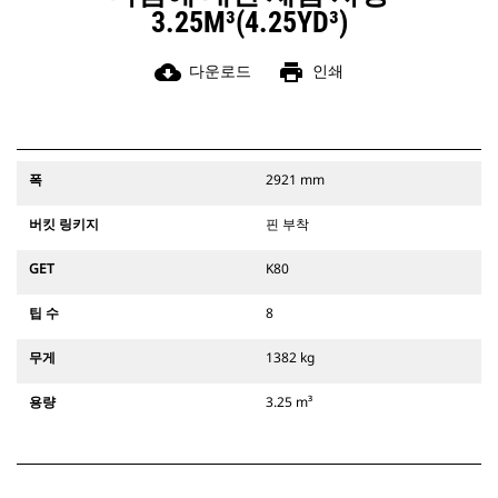
3.25M³(4.25YD³)
cloud_download
print
다운로드
인쇄
폭
2921 mm
버킷 링키지
핀 부착
GET
K80
팁 수
8
무게
1382 kg
용량
3.25 m³