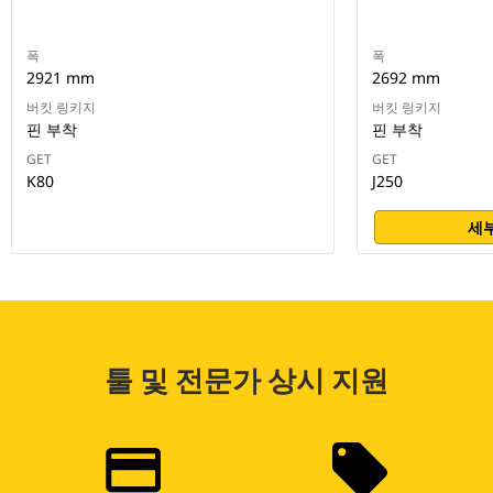
폭
폭
2921 mm
2692 mm
버킷 링키지
버킷 링키지
핀 부착
핀 부착
GET
GET
K80
J250
세부
툴 및 전문가 상시 지원