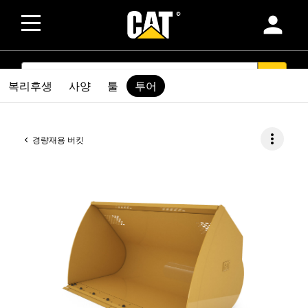
person
SEARCH
search
복리후생
사양
툴
투어
more_vert
경량재용 버킷