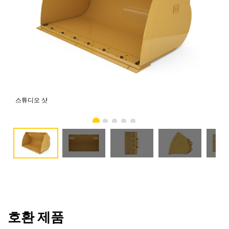
스튜디오 샷
전
호환 제품