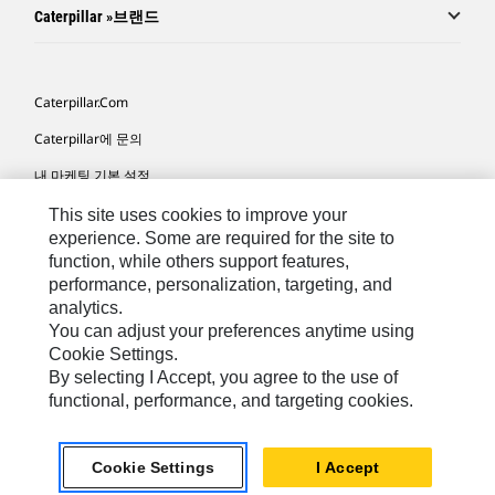
Caterpillar »브랜드
Caterpillar.com
Caterpillar에 문의
내 마케팅 기본 설정
사이트 맵
This site uses cookies to improve your
experience. Some are required for the site to
Cookie Settings
function, while others support features,
performance, personalization, targeting, and
법적 고지
analytics.
개인정보취급방침
You can adjust your preferences anytime using
Cookie Settings.
위치정보 이용약관
By selecting I Accept, you agree to the use of
functional, performance, and targeting cookies.
KR - Korean
© 2026 Caterpillar. 판권 소유
Cookie Settings
I Accept