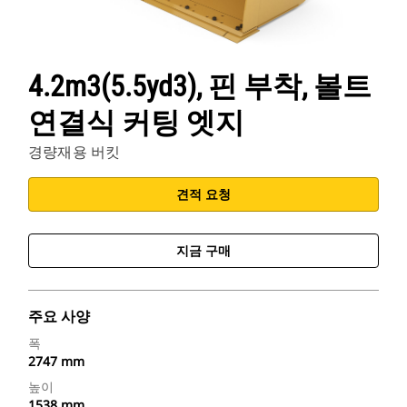
4.2m3(5.5yd3), 핀 부착, 볼트
연결식 커팅 엣지
경량재용 버킷
견적 요청
지금 구매
주요 사양
폭
2747 mm
높이
1538 mm