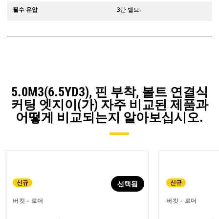
필수 유압
3단 밸브
5.0M3(6.5YD3), 핀 부착, 볼트 연결식
커팅 엣지이(가) 자주 비교된 제품과
어떻게 비교되는지 알아보십시오.
신규
신규
선택됨
버킷 - 로더
버킷 - 로더