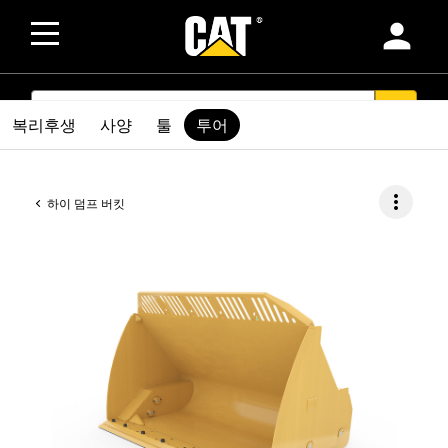
person
SEARCH
search
복리후생
사양
툴
투어
more_vert
하이 덤프 버킷