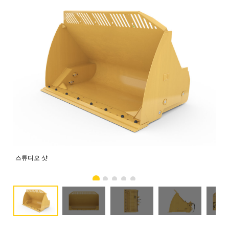
스튜디오 샷
전