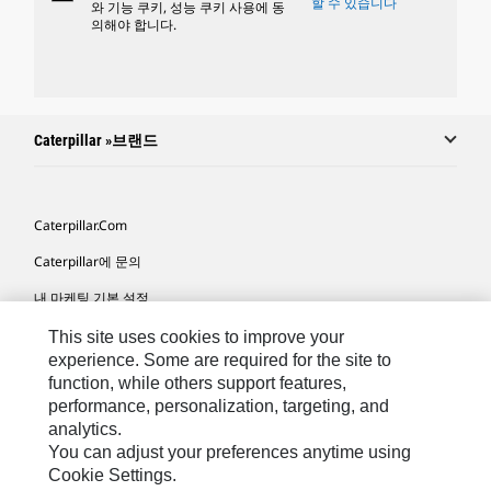
할 수 있습니다
와 기능 쿠키, 성능 쿠키 사용에 동
의해야 합니다.
Caterpillar »브랜드
Caterpillar.com
Caterpillar에 문의
내 마케팅 기본 설정
사이트 맵
This site uses cookies to improve your
experience. Some are required for the site to
Cookie Settings
function, while others support features,
performance, personalization, targeting, and
법적 고지
analytics.
개인정보취급방침
You can adjust your preferences anytime using
Cookie Settings.
위치정보 이용약관