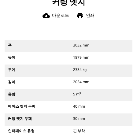
커팅 엣지
cloud_download
print
다운로드
인쇄
폭
3032 mm
높이
1879 mm
무게
2334 kg
길이
2054 mm
용량
5 m³
베이스 엣지 두께
40 mm
커팅 엣지 두께
30 mm
인터페이스 유형
핀 부착