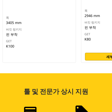
폭
2946 mm
폭
3405 mm
버킷 링키지
핀 부착
버킷 링키지
핀 부착
GET
K80
GET
K100
세부
툴 및 전문가 상시 지원