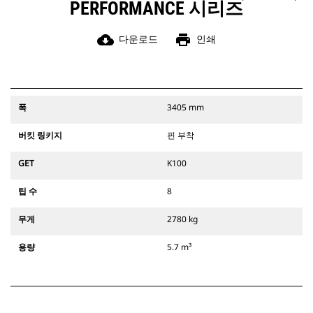
PERFORMANCE 시리즈
cloud_download
print
다운로드
인쇄
폭
3405 mm
버킷 링키지
핀 부착
GET
K100
팁 수
8
무게
2780 kg
용량
5.7 m³