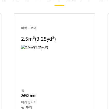
버킷 - 로더
2.5m³(3.25yd³)
폭
2692 mm
버킷 링키지
핀 부착