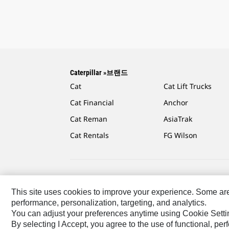
Caterpillar »브랜드
Cat
Cat Lift Trucks
Cat Financial
Anchor
Cat Reman
AsiaTrak
Cat Rentals
FG Wilson
Caterpillar.com
Caterpillar에 문의
내 마케팅 기본 설
This site uses cookies to improve your experience. Some are r
performance, personalization, targeting, and analytics.
KR - Korean
© 2026 Caterpillar. 판권 소유
You can adjust your preferences anytime using Cookie Setti
By selecting I Accept, you agree to the use of functional, pe