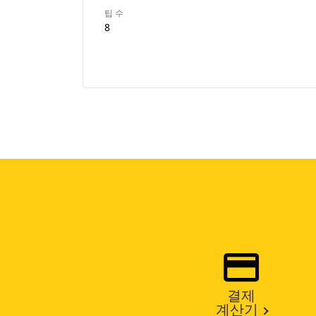
팁 수
8
결제
계산기