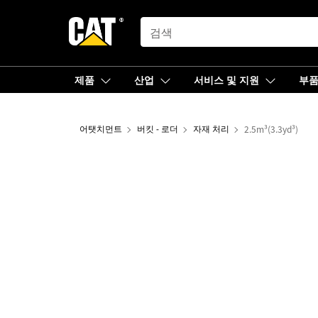
SEARCH
제품
산업
서비스 및 지원
부
어탯치먼트
버킷 - 로더
자재 처리
2.5m³(3.3yd³)