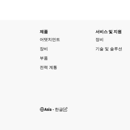
제품
서비스 및 지원
어탯치먼트
정비
장비
기술 및 솔루션
부품
전력 계통
Asia - 한글