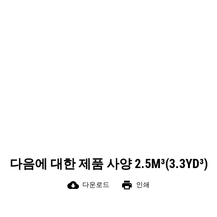
양
툴
다음에 대한 제품 사양 2.5M³(3.3YD³)
cloud_download
print
다운로드
인쇄