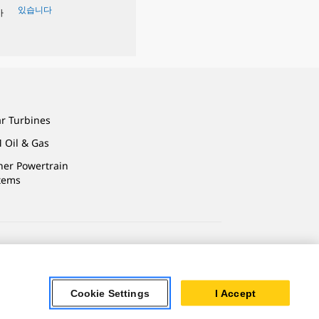
있습니다
사
ar Turbines
 Oil & Gas
ner Powertrain
tems
용약관
Cookie Settings
I Accept