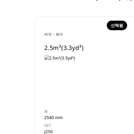
선택됨
버킷 - 로더
2.5m³(3.3yd³)
폭
2540 mm
GET
J250