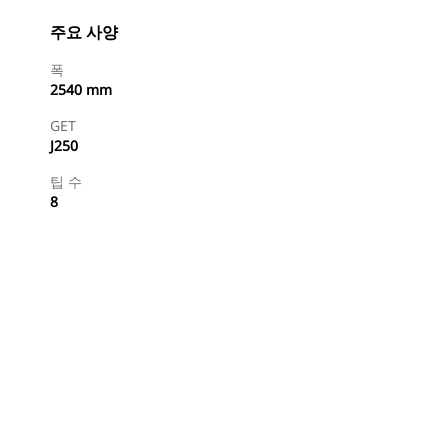
주요 사양
폭
2540 mm
GET
J250
팁 수
8
특약점 찾기
견적 요청