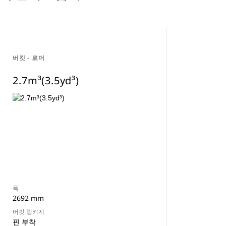
버킷 - 로더
2.7m³(3.5yd³)
폭
2692 mm
버킷 링키지
핀 부착