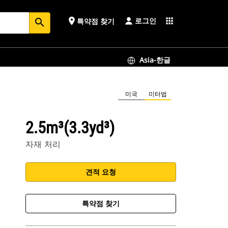
로그인
place
apps
특약점 찾기
search
Asia-한글
미국
미터법
2.5m³(3.3yd³)
자재 처리
견적 요청
특약점 찾기