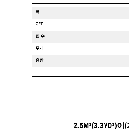
폭
GET
팁 수
무게
용량
2.5M³(3.3Y