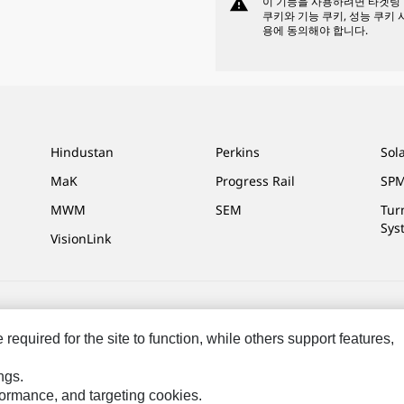
warning
이 기능을 사용하려면 타겟팅
쿠키와 기능 쿠키, 성능 쿠키 
용에 동의해야 합니다.
Hindustan
Perkins
Sol
MaK
Progress Rail
SPM
MWM
SEM
Tur
Sys
VisionLink
정
사이트 맵
Cookie Settings
법적 고지
개인정보취급방침
위치정보 이
equired for the site to function, while others support features,
ngs.
rformance, and targeting cookies.