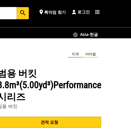
로그인
place
apps
특약점 찾기
search
Asia-한글
미국
미터법
범용 버킷
3.8m³(5.00yd³)Performance
시리즈
범용 버킷
견적 요청