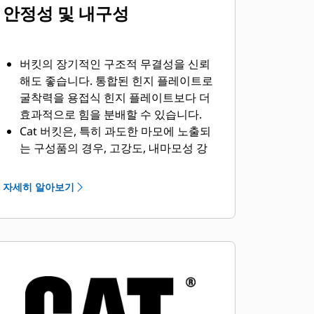
안정성 및 내구성
버킷의 장기적인 구조적 무결성을 신뢰
해도 좋습니다. 통합된 힌지 플레이트로
굴착력을 용접식 힌지 플레이트보다 더
효과적으로 힘을 분배할 수 있습니다.
Cat 버킷은, 특히 과도한 마모에 노출되
는 구성품의 경우, 고강도, 내마모성 강
철로 제작됩니다.
®
Cat
지상 결합 작업 툴(GET)로 버킷의
자세히 알아보기
가장 중요한 부분인 마모가 심한 지역을
보호하십시오. 사이드바 보호대와 사이
드 커터를 통해, 버킷상의 접촉이 많고
자재가 주로 많이 통과하는 부분을 보호
할 수 있습니다.
버킷과 작업 용도의 조합에 적합한 GET
를 선택하여 정비 비용을 절감합니다.