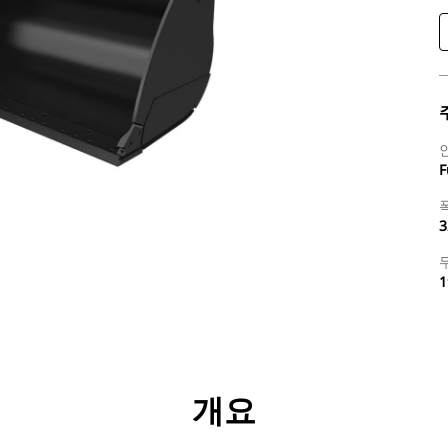
F
3
1
리후생
사양
툴
투어
개요