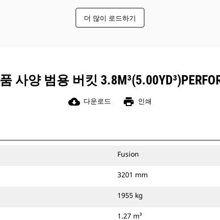
래버 성능 버킷에는 돌파력을 극대화하
는 매립형 핀이 있으므로, Cat 핀 그래버
더 많이 로드하기
커플러와 함께 사용할 경우 버킷의 사이
클 시간을 가속화할 수 있습니다.
Cat 핀 그래버 커플러를 사용할 경우 운
전자가 버킷을 손쉽게 반위 및 사각 모서
리로 들어 올려 세척할 수 있습니다.
사양 범용 버킷 3.8M³(5.00YD³)PERF
커플러의 보조 래치로부터 수신되는 가
청 신호 및 가시 신호와 함께, 어탯치먼
cloud_download
print
다운로드
인쇄
트를 항상 운전자의 시선상에서 확보해
야 합니다.
Cat 핀 그래버 커플러는 311-352 트랙형
굴삭기 및 모든 휠형 굴삭기와 호환됩니
다. 도랑용 폭 커플러도 사용 가능합니
Fusion
다.
3201 mm
CW 전용 커플러 계통과 호환되는 어탯
치먼트는 고정식 퀵 커플러 힌지를 사용
1955 kg
합니다. CW 전용 커플러에는 어탯치먼
트를 안전하게 보호하는 웨지 스타일 잠
1.27 m³