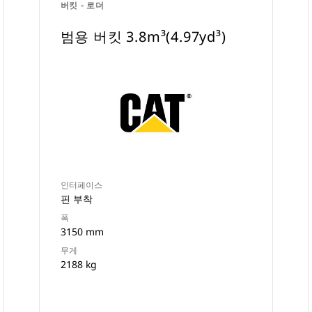
버킷 - 로더
범용 버킷 3.8m³(4.97yd³)
인터페이스
핀 부착
폭
3150 mm
무게
2188 kg