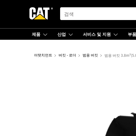
SEARCH
제품
산업
서비스 및 지원
부
어탯치먼트
버킷 - 로더
범용 버킷
범용 버킷 3.8m³(5.