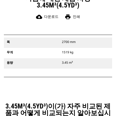
3.45M³(4.5YD³)
cloud_download
print
다운로드
인쇄
폭
2700 mm
무게
1519 kg
용량
3.45 m³
3.45M³(4.5YD³)이(가) 자주 비교된 제
품과 어떻게 비교되는지 알아보십시