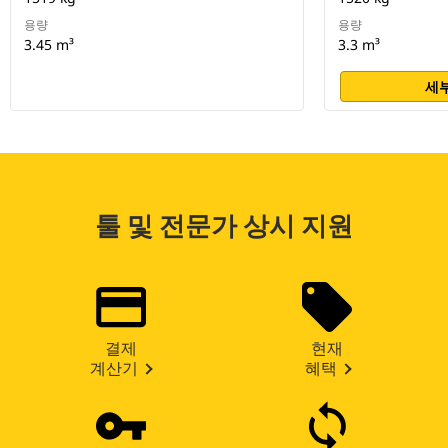
용량
용량
3.45 m³
3.3 m³
세부
툴 및 전문가 상시 지원
결제
현재
계산기
혜택