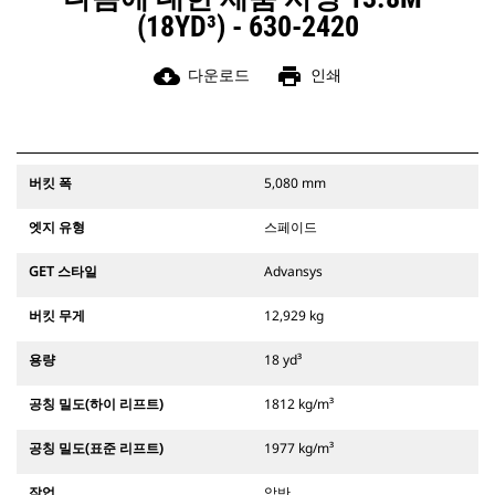
(18YD³) - 630-2420
cloud_download
print
다운로드
인쇄
버킷 폭
5,080 mm
엣지 유형
스페이드
GET 스타일
Advansys
버킷 무게
12,929 kg
용량
18 yd³
공칭 밀도(하이 리프트)
1812 kg/m³
공칭 밀도(표준 리프트)
1977 kg/m³
작업
암반