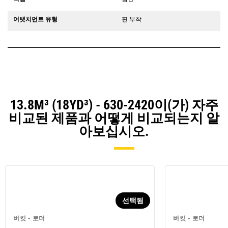
어탯치먼트 유형
핀 부착
13.8M³ (18YD³) - 630-2420이(가) 자주
비교된 제품과 어떻게 비교되는지 알
아보십시오.
선택됨
버킷 - 로더
버킷 - 로더