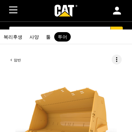
person
SEARCH
search
복리후생
사양
툴
투어
more_vert
암반