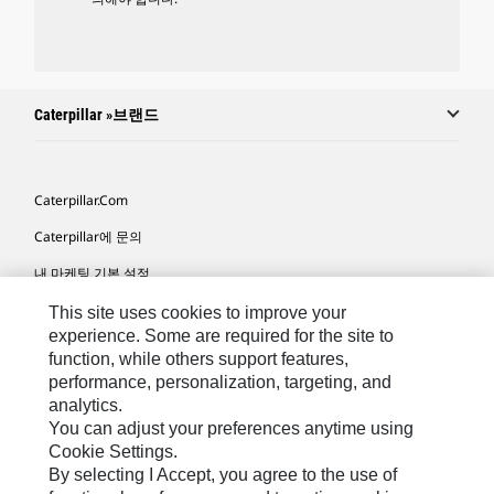
Caterpillar »브랜드
Caterpillar.com
Caterpillar에 문의
내 마케팅 기본 설정
사이트 맵
This site uses cookies to improve your
experience. Some are required for the site to
Cookie Settings
function, while others support features,
performance, personalization, targeting, and
법적 고지
analytics.
개인정보취급방침
You can adjust your preferences anytime using
Cookie Settings.
위치정보 이용약관
By selecting I Accept, you agree to the use of