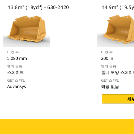
13.8m³ (18yd³) - 630-2420
14.9m³ (19.5y
버킷 폭
버킷 폭
5,080 mm
200 in
엣지 유형
엣지 유형
스페이드
톱니 모양 스페이
GET 스타일
GET 스타일
Advansys
해당 없음
세부